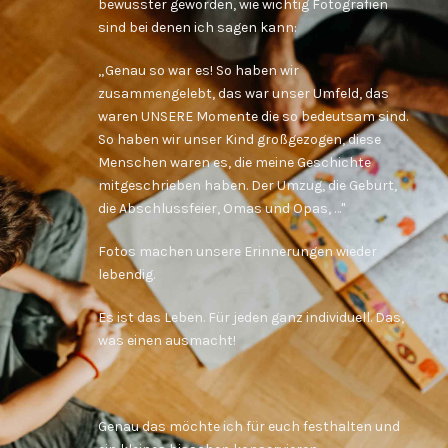
bewusster geworden, wie wichtig Fotografien
sind bei denen ich sagen kann:
„Genau so war es! So haben wir
zusammengelebt, das war unser Umfeld, das
waren UNSERE Momente die so bedeutsam sind.
So haben wir unser Kind großgezogen, diese
Menschen waren es, die meine Geschichte
mitgeschrieben haben. Der Umzug, die Geburt,
die Abschlussfeier, Omas und Opas, …
"
Fotos machen unsere Erinnerungen wieder
lebendig.
Es ist das Leben. Für jeden ganz individuell.
Das,
was einen ausmacht!
Genau das möchte ich für euch festhalten und